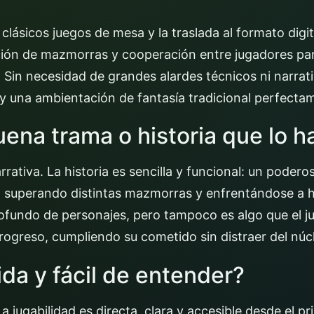
clásicos juegos de mesa y la traslada al formato digit
ación de mazmorras y cooperación entre jugadores par
o. Sin necesidad de grandes alardes técnicos ni narrat
y una ambientación de fantasía tradicional perfecta
uena trama o historia que lo 
rativa. La historia es sencilla y funcional: un poder
o superando distintas mazmorras y enfrentándose a
rofundo de personajes, pero tampoco es algo que el 
progreso, cumpliendo su cometido sin distraer del núc
ida y fácil de entender?
La jugabilidad es directa, clara y accesible desde el