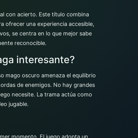
al con acierto. Este título combina
a ofrecer una experiencia accesible,
ivos, se centra en lo que mejor sabe
mente reconocible.
haga interesante?
oso mago oscuro amenaza el equilibrio
 hordas de enemigos. No hay grandes
juego necesite. La trama actúa como
leo jugable.
 primer momento. El juego adopta un