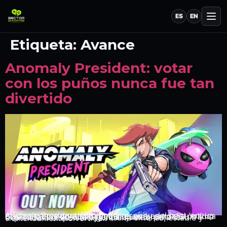
ES
EN
Etiqueta:
Avance
Anomaly President: votar
con los puños nunca fue tan
divertido
Anomaly President combina el espíritu del beat ‘em up clásico con progresión roguelite, una campaña política disparatada y un combate que cuesta soltar. Su tramo final todavía necesita algunos ajustes, pero la experiencia disponible ya resulta extensa, estable y tremendamente divertida.