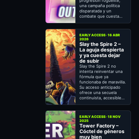
progresión roguelite,
una campaña política
disparatada y un
combate que cuesta…
EARLY ACCESS · 16 ABR
2026
Slay the Spire 2 –
La aguja despierta
y ya cuesta dejar
de subir
Slay the Spire 2 no
intenta reinventar una
fórmula que ya
funcionaba de maravilla.
Su acceso anticipado
ofrece una secuela
continuista, accesible…
EARLY ACCESS · 18 NOV
2025
Tower Factory –
Cóctel de géneros
muy bien