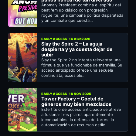
Anomaly President combina el espíritu del
beat 'em up clásico con progresión
roguelite, una campaña política disparatada
y un combate que cuesta…
EARLY ACCESS · 16 ABR 2026
Slay the Spire 2 – La aguja
despierta y ya cuesta dejar de
subir
Slay the Spire 2 no intenta reinventar una
fórmula que ya funcionaba de maravilla. Su
acceso anticipado ofrece una secuela
continuista, accesible…
EARLY ACCESS · 18 NOV 2025
Tower Factory – Cóctel de
géneros muy bien mezclados
Este título de acceso anticipado se atreve
a fusionar tres pilares aparentemente
incompatibles: la defensa de torres, la
automatización de recursos estilo…