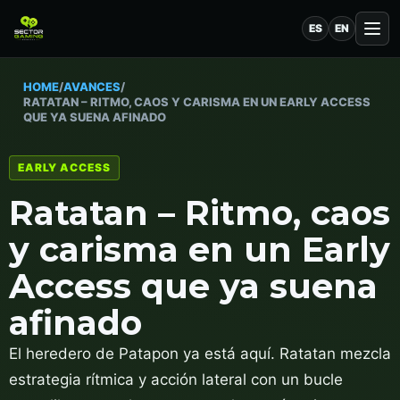
ES
EN
HOME
/
AVANCES
/
RATATAN – RITMO, CAOS Y CARISMA EN UN EARLY ACCESS
QUE YA SUENA AFINADO
EARLY ACCESS
Ratatan – Ritmo, caos
y carisma en un Early
Access que ya suena
afinado
El heredero de Patapon ya está aquí. Ratatan mezcla
estrategia rítmica y acción lateral con un bucle