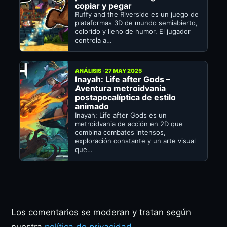
copiar y pegar
Ruffy and the Riverside es un juego de
plataformas 3D de mundo semiabierto,
colorido y lleno de humor. El jugador
controla a…
ANÁLISIS · 27 MAY 2025
Inayah: Life after Gods –
Aventura metroidvania
postapocalíptica de estilo
animado
Inayah: Life after Gods es un
metroidvania de acción en 2D que
combina combates intensos,
exploración constante y un arte visual
que…
Los comentarios se moderan y tratan según
nuestra
política de privacidad
.