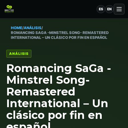
ES
EN
HOME
/
ANÁLISIS
/
ROMANCING SAGA -MINSTREL SONG- REMASTERED
INTERNATIONAL – UN CLÁSICO POR FIN EN ESPAÑOL
ANÁLISIS
Romancing SaGa -
Minstrel Song-
Remastered
International – Un
clásico por fin en
español