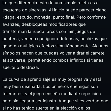
Lo que diferencia esto de una simple ruleta es el
esquema de sinergias. Al inicio puede parecer plano
-daga, escudo, moneda, punto final. Pero conforme
avanzes, desbloqueas modificadores que
transforman la rueda: arcos con minijuegos de
puntería, veneno que ignora defensas, hechizos que
generan múltiples efectos simultáneamente. Algunos
símbolos hacen que puedas volver a tirar el carrete
al activarse, permitiendo combos infinitos si tienes
suerte o destreza.
La curva de aprendizaje es muy progresiva y está
muy bien diseñada. Los primeros enemigos son
tolerantes, y el juego enseña mediante repetición
pero sin llegar a ser injusto. Aunque si es verdad que
si no has tenido suerte en la elección de los