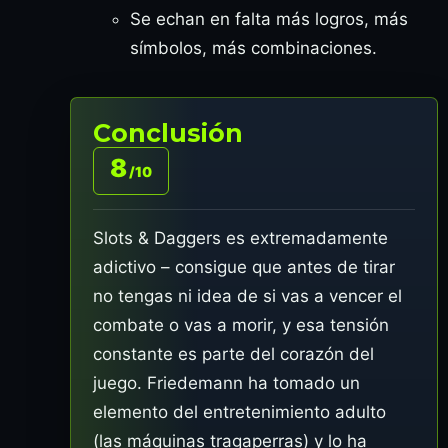
Se echan en falta más logros, más
símbolos, más combinaciones.
Conclusión
8
/10
Slots & Daggers es extremadamente
adictivo – consigue que antes de tirar
no tengas ni idea de si vas a vencer el
combate o vas a morir, y esa tensión
constante es parte del corazón del
juego. Friedemann ha tomado un
elemento del entretenimiento adulto
(las máquinas tragaperras) y lo ha