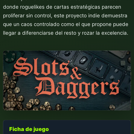
donde roguelikes de cartas estratégicas parecen
proliferar sin control, este proyecto indie demuestra
que un caos controlado como el que propone puede
llegar a diferenciarse del resto y rozar la excelencia.
Ficha de juego