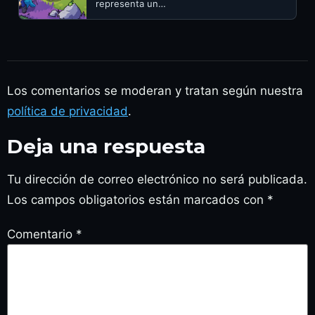
representa un…
Los comentarios se moderan y tratan según nuestra
política de privacidad
.
Deja una respuesta
Tu dirección de correo electrónico no será publicada.
Los campos obligatorios están marcados con
*
Comentario
*