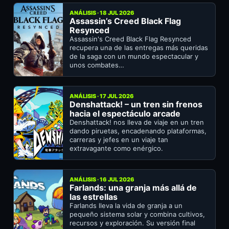
ANÁLISIS · 18 JUL 2026
Assassin’s Creed Black Flag
Resynced
Assassin's Creed Black Flag Resynced
recupera una de las entregas más queridas
de la saga con un mundo espectacular y
unos combates…
ANÁLISIS · 17 JUL 2026
Denshattack! – un tren sin frenos
hacia el espectáculo arcade
Denshattack! nos lleva de viaje en un tren
dando piruetas, encadenando plataformas,
carreras y jefes en un viaje tan
extravagante como enérgico.
ANÁLISIS · 16 JUL 2026
Farlands: una granja más allá de
las estrellas
Farlands lleva la vida de granja a un
pequeño sistema solar y combina cultivos,
recursos y exploración. Su versión final