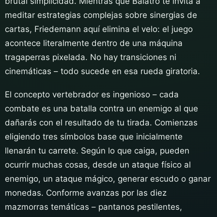
brutal simplicidad. Mientras que Balatro te invita a
meditar estrategias complejas sobre sinergias de
cartas, Friedemann aquí elimina el velo: el juego
acontece literalmente dentro de una máquina
tragaperras pixelada. No hay transiciones ni
cinemáticas – todo sucede en esa rueda giratoria.
El concepto vertebrador es ingenioso – cada
combate es una batalla contra un enemigo al que
dañarás con el resultado de tu tirada. Comienzas
eligiendo tres símbolos base que inicialmente
llenarán tu carrete. Según lo que caiga, pueden
ocurrir muchas cosas, desde un ataque físico al
enemigo, un ataque mágico, generar escudo o ganar
monedas. Conforme avanzas por las diez
mazmorras temáticas – pantanos pestilentes,