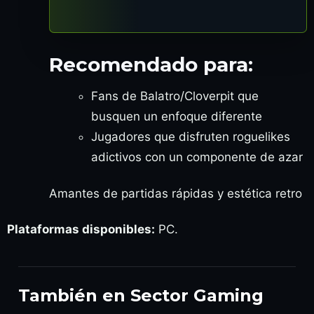
Recomendado para:
Fans de Balatro/Cloverpit que
busquen un enfoque diferente
Jugadores que disfruten roguelikes
adictivos con un componente de azar
Amantes de partidas rápidas y estética retro
Plataformas disponibles:
PC.
También en Sector Gaming