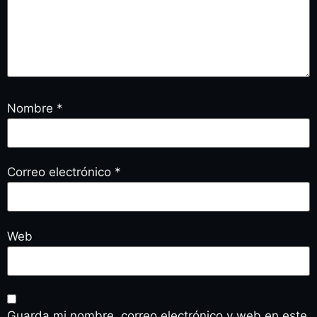
Nombre
*
Correo electrónico
*
Web
Guarda mi nombre, correo electrónico y web en este