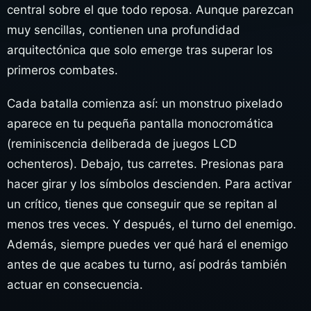
central sobre el que todo reposa. Aunque parezcan
muy sencillas, contienen una profundidad
arquitectónica que solo emerge tras superar los
primeros combates.
Cada batalla comienza así: un monstruo pixelado
aparece en tu pequeña pantalla monocromática
(reminiscencia deliberada de juegos LCD
ochenteros). Debajo, tus carretes. Presionas para
hacer girar y los símbolos descienden. Para activar
un crítico, tienes que conseguir que se repitan al
menos tres veces. Y después, el turno del enemigo.
Además, siempre puedes ver qué hará el enemigo
antes de que acabes tu turno, así podrás también
actuar en consecuencia.