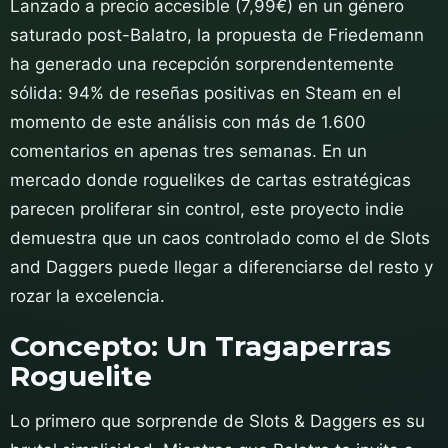
Lanzado a precio accesible (7,99€) en un género
saturado post-Balatro, la propuesta de Friedemann
ha generado una recepción sorprendentemente
sólida: 94% de reseñas positivas en Steam en el
momento de este análisis con más de 1.600
comentarios en apenas tres semanas. En un
mercado donde roguelikes de cartas estratégicas
parecen proliferar sin control, este proyecto indie
demuestra que un caos controlado como el de Slots
and Daggers puede llegar a diferenciarse del resto y
rozar la excelencia.
Concepto: Un Tragaperras
Roguelite
Lo primero que sorprende de Slots & Daggers es su